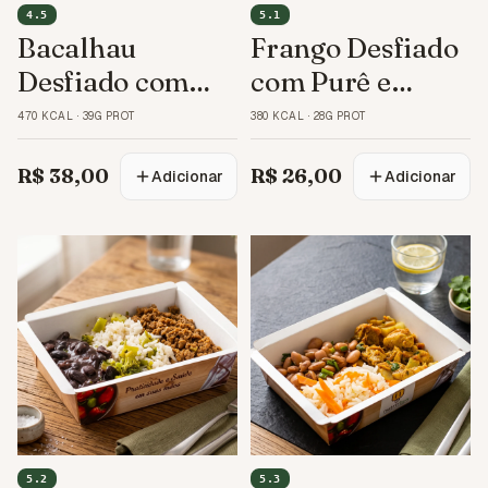
4.5
5.1
Bacalhau
Frango Desfiado
Desfiado com
com Purê e
Arroz Integral
Cenoura
470 KCAL
·
39G PROT
380 KCAL
·
28G PROT
R$ 38,00
R$ 26,00
Adicionar
Adicionar
5.2
5.3