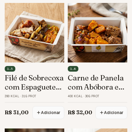
1.5
1.6
Filé de Sobrecoxa
Carne de Panela
com Espaguete
com Abóbora e
de Abobrinha
Ratatouille
390 KCAL
·
31G PROT
400 KCAL
·
30G PROT
R$ 31,00
R$ 32,00
Adicionar
Adicionar