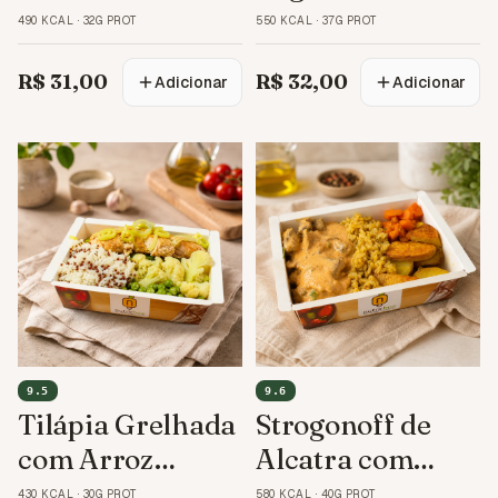
com Mandioca
Feijão Fradinho
490 KCAL
·
32G PROT
550 KCAL
·
37G PROT
R$ 31,00
R$ 32,00
Adicionar
Adicionar
9.5
9.6
Tilápia Grelhada
Strogonoff de
com Arroz
Alcatra com
Basmati e
Shitake e Arroz
430 KCAL
·
30G PROT
580 KCAL
·
40G PROT