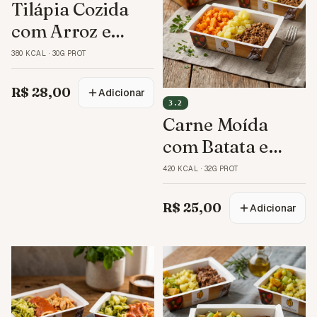
Tilápia Cozida
com Arroz e
Abóbora
380 KCAL
·
30G PROT
R$ 28,00
Adicionar
3.2
Carne Moída
com Batata e
Cenoura
420 KCAL
·
32G PROT
R$ 25,00
Adicionar