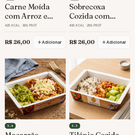
Carne Moída
Sobrecoxa
com Arroz e
Cozida com
Feijão
Batata e Arroz
420 KCAL
·
30G PROT
400 KCAL
·
29G PROT
R$ 26,00
R$ 26,00
Adicionar
Adicionar
5.4
5.5