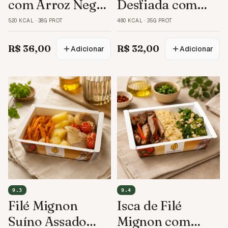
com Arroz Negro
Desfiada com
e Purê
Penne e Legumes
520 KCAL
·
38G PROT
480 KCAL
·
35G PROT
R$ 36,00
R$ 32,00
Adicionar
Adicionar
9.3
9.4
Filé Mignon
Isca de Filé
Suíno Assado
Mignon com