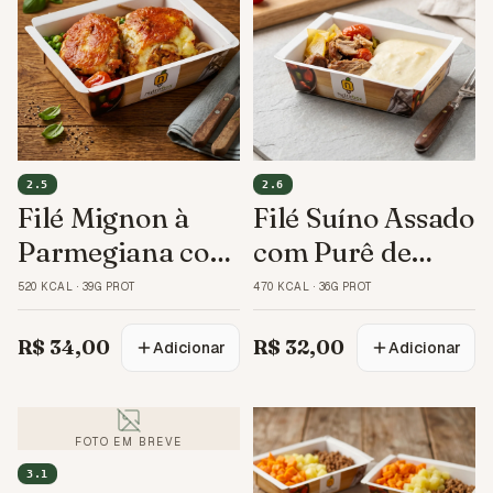
2.5
2.6
Filé Mignon à
Filé Suíno Assado
Parmegiana com
com Purê de
Integral
Mandioca
520 KCAL
·
39G PROT
470 KCAL
·
36G PROT
R$ 34,00
R$ 32,00
Adicionar
Adicionar
FOTO EM BREVE
3.1