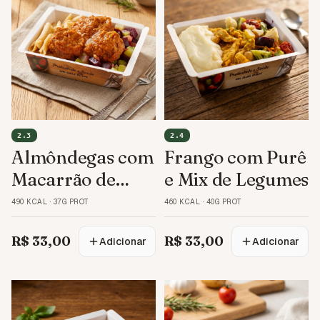
2.3
2.4
Almôndegas com
Frango com Purê
Macarrão de
e Mix de Legumes
Arroz
490 KCAL
·
37G PROT
460 KCAL
·
40G PROT
R$ 33,00
R$ 33,00
Adicionar
Adicionar