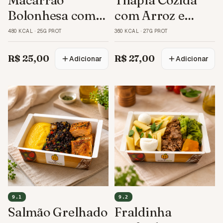
Macarrão
Tilápia Cozida
Bolonhesa com
com Arroz e
Brócolis
Legumes
480 KCAL
·
25G PROT
360 KCAL
·
27G PROT
R$ 25,00
R$ 27,00
Adicionar
Adicionar
9.1
9.2
Salmão Grelhado
Fraldinha