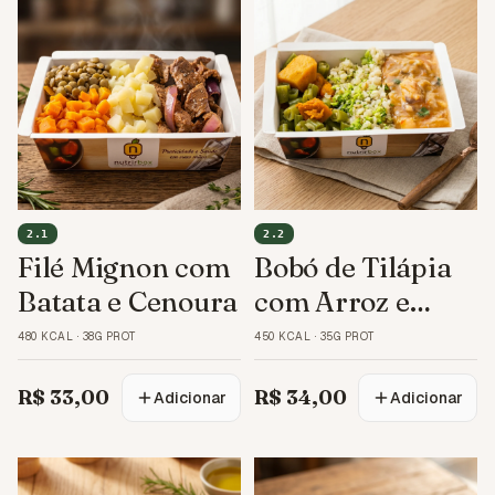
2.1
2.2
Filé Mignon com
Bobó de Tilápia
Batata e Cenoura
com Arroz e
Legumes
480 KCAL
·
38G PROT
450 KCAL
·
35G PROT
R$ 33,00
R$ 34,00
Adicionar
Adicionar