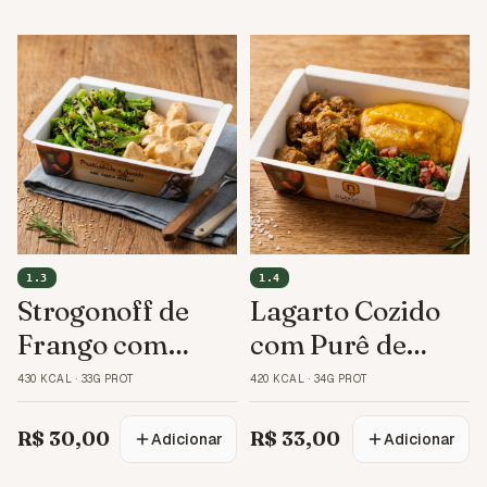
1.3
1.4
Strogonoff de
Lagarto Cozido
Frango com
com Purê de
Quinoa
Abóbora
430 KCAL
·
33G PROT
420 KCAL
·
34G PROT
R$ 30,00
R$ 33,00
Adicionar
Adicionar