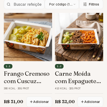
Por código (1.1
Filtros
→ 9.5)
1.1
1.2
Frango Cremoso
Carne Moída
com Cuscuz
com Espaguete
Marroquino
de Cenoura
380 KCAL
·
30G PROT
410 KCAL
·
32G PROT
R$ 31,00
R$ 32,00
Adicionar
Adicionar