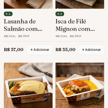
4.1
4.2
Lasanha de
Isca de Filé
Salmão com
Mignon com
Espinafre
Grão-de-Bico
480 KCAL
·
38G PROT
460 KCAL
·
40G PROT
R$ 37,00
R$ 35,00
Adicionar
Adicionar