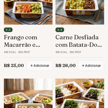
3.3
3.4
Frango com
Carne Desfiada
Macarrão e
com Batata-Doce
Brócolis
e Legumes
450 KCAL
·
35G PROT
400 KCAL
·
33G PROT
R$ 25,00
R$ 26,00
Adicionar
Adicionar