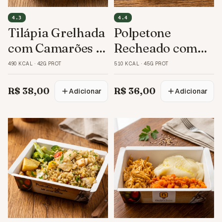
4.3
4.4
Tilápia Grelhada
Polpetone
com Camarões e
Recheado com
Banana
Batata-Baroa
490 KCAL
·
42G PROT
510 KCAL
·
45G PROT
R$ 38,00
R$ 36,00
Adicionar
Adicionar