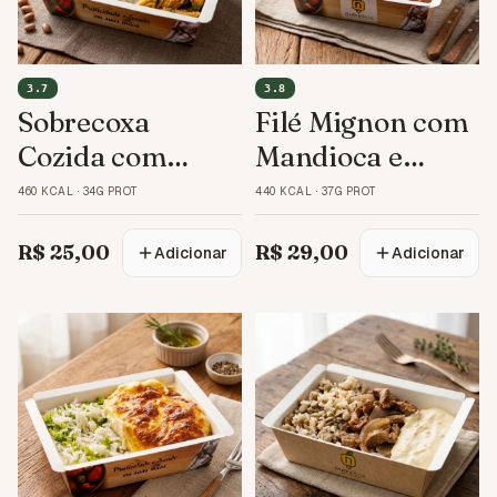
3.7
3.8
Sobrecoxa
Filé Mignon com
Cozida com
Mandioca e
Arroz, Feijão e
Vagem
460 KCAL
·
34G PROT
440 KCAL
·
37G PROT
Beterraba
R$ 25,00
R$ 29,00
Adicionar
Adicionar