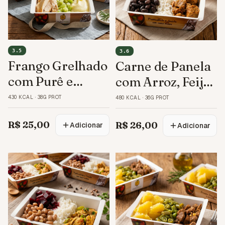
3.5
3.6
Frango Grelhado
Carne de Panela
com Purê e
com Arroz, Feijão
Chuchu
e Couve
430 KCAL
·
38G PROT
480 KCAL
·
36G PROT
R$ 25,00
R$ 26,00
Adicionar
Adicionar