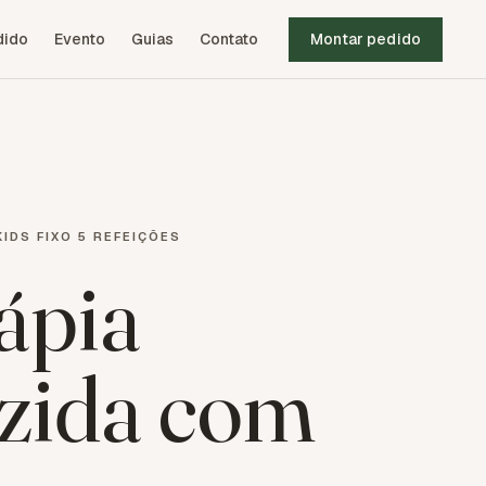
dido
Evento
Guias
Contato
Montar pedido
KIDS FIXO 5 REFEIÇÕES
ápia
zida com