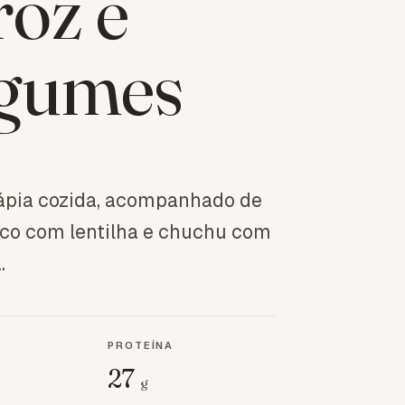
roz e
gumes
ilápia cozida, acompanhado de
nco com lentilha e chuchu com
.
PROTEÍNA
27
g