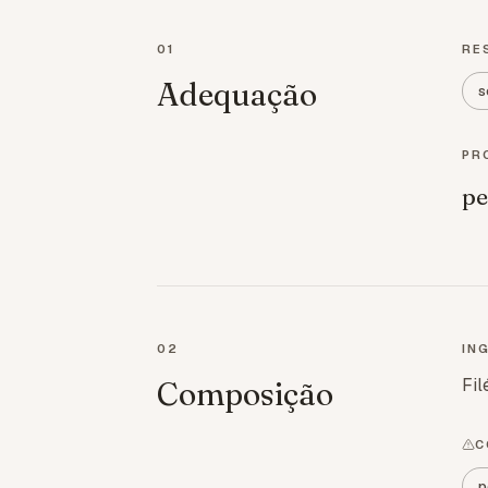
01
RE
Adequação
s
PR
pe
02
IN
Fil
Composição
C
p