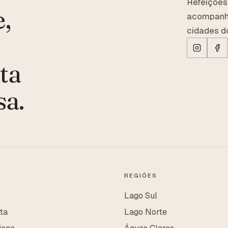
Refeições
,
acompanha
cidades do
ta
sa.
REGIÕES
Lago Sul
sta
Lago Norte