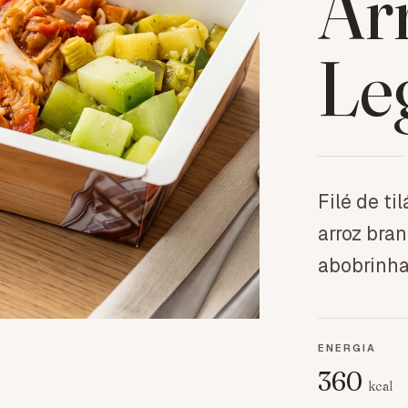
Ar
Le
Filé de t
arroz bra
abobrinha
ENERGIA
360
kcal