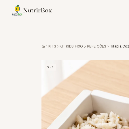
NutrirBox
KITS
KIT KIDS FIXO 5 REFEIÇÕES
5.5