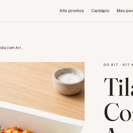
Kits prontos
Cardápio
Meu pe
Tilápia Cozida com Arroz e Legumes
DO KIT ·
KIT 
Til
Co