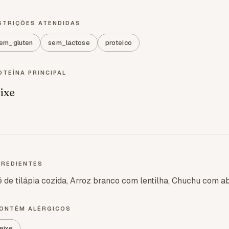
STRIÇÕES ATENDIDAS
em_gluten
sem_lactose
proteico
OTEÍNA PRINCIPAL
ixe
GREDIENTES
é de tilápia cozida, Arroz branco com lentilha, Chuchu com 
ONTÉM ALÉRGICOS
eixe