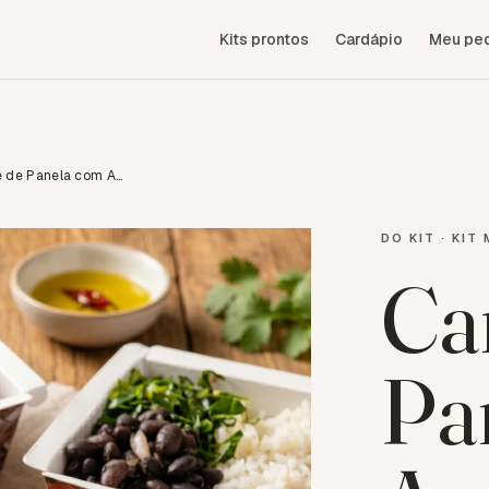
Kits prontos
Cardápio
Meu pe
Carne de Panela com Arroz, Feijão e Couve
DO KIT ·
KIT 
Ca
Pa