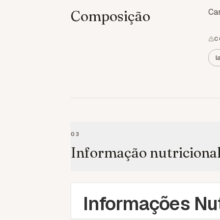
Car
Composição
C
l
03
Informação nutriciona
Informações Nut