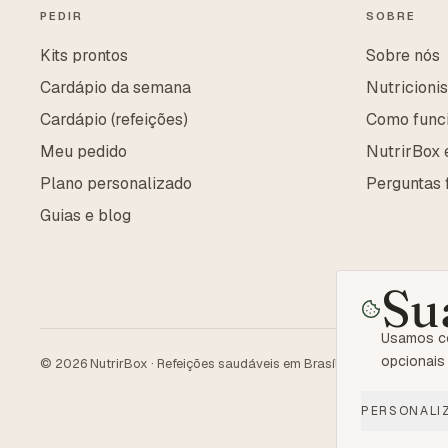
PEDIR
SOBRE
Kits prontos
Sobre nós
Cardápio da semana
Nutricioni
Cardápio (refeições)
Como func
Meu pedido
NutrirBox
Plano personalizado
Perguntas 
Guias e blog
Su
Usamos co
opcionais 
©
2026
NutrirBox · Refeições saudáveis em Brasília & Entorno
PERSONALI