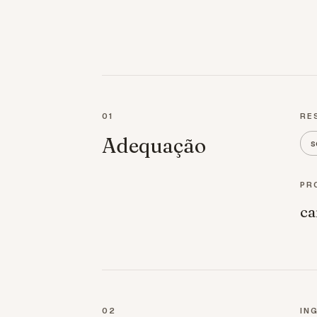
01
RE
Adequação
s
PR
ca
02
IN