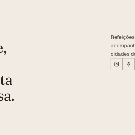
Refeições
,
acompanha
cidades do
ta
sa.