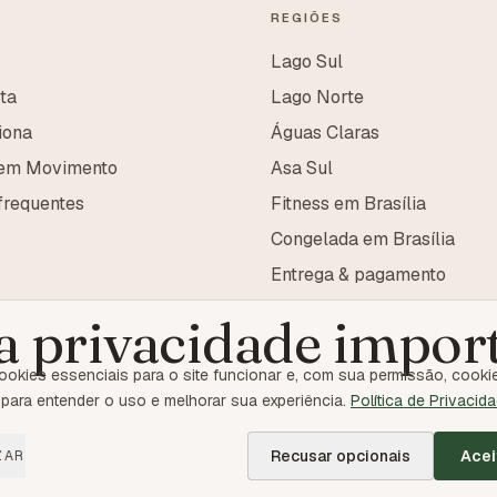
REGIÕES
Lago Sul
sta
Lago Norte
iona
Águas Claras
 em Movimento
Asa Sul
frequentes
Fitness em Brasília
Congelada em Brasília
Entrega & pagamento
a privacidade impor
okies essenciais para o site funcionar e, com sua permissão, cooki
para entender o uso e melhorar sua experiência.
Política de Privacid
Recusar opcionais
Acei
ZAR