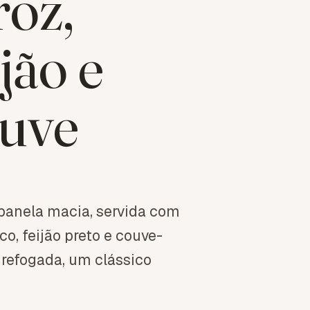
roz,
jão e
uve
panela macia, servida com
co, feijão preto e couve-
refogada, um clássico