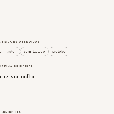
STRIÇÕES ATENDIDAS
em_gluten
sem_lactose
proteico
OTEÍNA PRINCIPAL
rne_vermelha
GREDIENTES