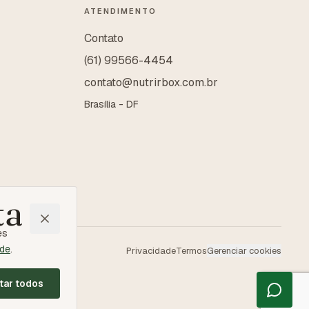
ATENDIMENTO
Contato
(61) 99566-4454
contato@nutrirbox.com.br
Brasília - DF
ta
es
ade
.
Privacidade
Termos
Gerenciar cookies
tar todos