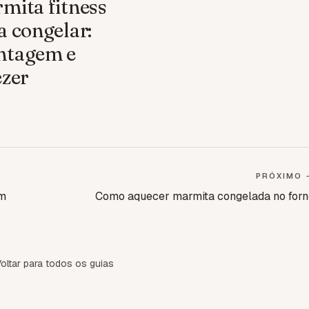
mita fitness
a congelar:
tagem e
ezer
PRÓXIMO 
om
Como aquecer marmita congelada no forn
oltar para todos os guias