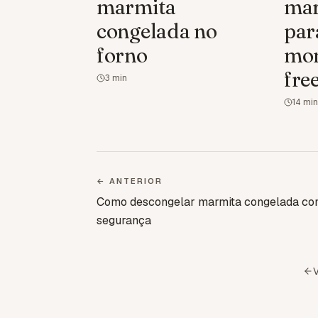
marmita
mar
congelada no
par
forno
mon
fre
3
min
14
min
← ANTERIOR
Como descongelar marmita congelada c
segurança
V