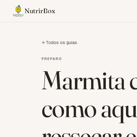
NutrirBox
Todos os guias
PREPARO
Marmita c
como aqu
ressecar 