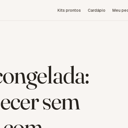
Kits prontos
Cardápio
Meu pe
ongelada:
ecer sem
e com