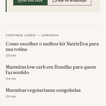
Ver kits fixos
Falar no WhatsApp
CONTINUE LENDO — CARDÁPIO
Como escolher o melhor kit NutrirBox para
sua rotina
5
min
Marmitas low carb em Brasília: para quem
faz sentido
4
min
Marmitas vegetarianas congeladas
3
min