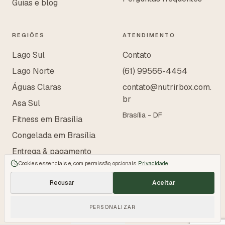
Guias e blog
REGIÕES
ATENDIMENTO
Lago Sul
Contato
Lago Norte
(61) 99566-4454
Águas Claras
contato@nutrirbox.com.
br
Asa Sul
Brasília - DF
Fitness em Brasília
Congelada em Brasília
Entrega & pagamento
Cookies essenciais e, com permissão, opcionais.
Privacidade
Recusar
Aceitar
PERSONALIZAR
©
2026
NutrirBox · Refeições saudáveis em Brasília & Entorno
Privacidade
Termos
Gerenciar cookies