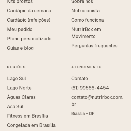
Kits prontos
Sobre nós
Cardápio da semana
Nutricionista
Cardápio (refeições)
Como funciona
Meu pedido
NutrirBox em
Movimento
Plano personalizado
Perguntas frequentes
Guias e blog
REGIÕES
ATENDIMENTO
Lago Sul
Contato
Lago Norte
(61) 99566-4454
Águas Claras
contato@nutrirbox.com.
br
Asa Sul
Brasília - DF
Fitness em Brasília
Congelada em Brasília