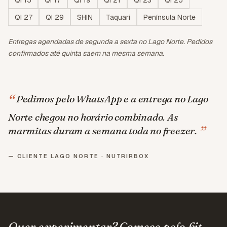
QI 15
QI 17
QI 19
QI 21
QI 23
QI 25
QI 27
QI 29
SHIN
Taquari
Península Norte
Entregas agendadas de segunda a sexta no Lago Norte. Pedidos
confirmados até quinta saem na mesma semana.
“
Pedimos pelo WhatsApp e a entrega no Lago
Norte chegou no horário combinado. As
”
marmitas duram a semana toda no freezer.
—
CLIENTE LAGO NORTE · NUTRIRBOX
Quer experimentar? Comece pelo kit