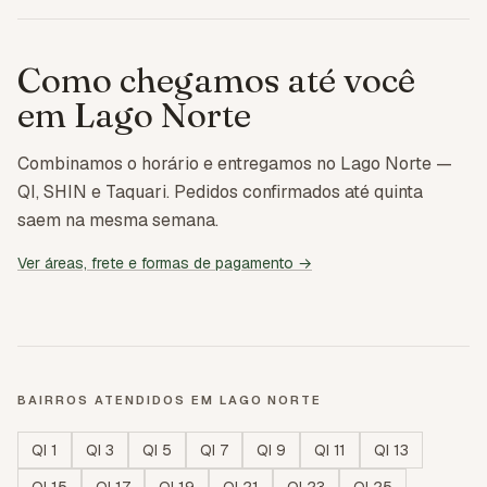
Como chegamos até você
em
Lago Norte
Combinamos o horário e entregamos no Lago Norte —
QI, SHIN e Taquari. Pedidos confirmados até quinta
saem na mesma semana.
Ver áreas, frete e formas de pagamento →
BAIRROS ATENDIDOS EM
LAGO NORTE
QI 1
QI 3
QI 5
QI 7
QI 9
QI 11
QI 13