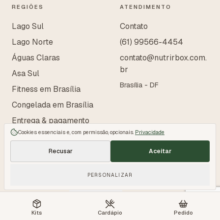
REGIÕES
ATENDIMENTO
Lago Sul
Contato
Lago Norte
(61) 99566-4454
Águas Claras
contato@nutrirbox.com.
br
Asa Sul
Brasília - DF
Fitness em Brasília
Congelada em Brasília
Entrega & pagamento
Cookies essenciais e, com permissão, opcionais.
Privacidade
Recusar
Aceitar
PERSONALIZAR
©
2026
NutrirBox · Refeições saudáveis em Brasília & Entorno
Privacidade
Termos
Gerenciar cookies
Kits
Cardápio
Pedido