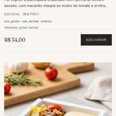
assado, com macarrão integral ao molho de tomate e ervilha
com tomates confits.
520 KCAL
·
39G PROT
com_gluten · com_lactose · proteico
Alérgenos:
glúten, lactose
R$ 34,00
ADICIONAR
2.6