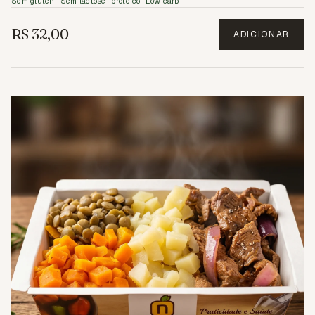
Sem glúten · Sem lactose · proteico · Low carb
R$ 32,00
ADICIONAR
2.1