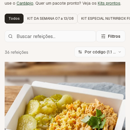
use o
Cardápio
. Quer um pacote pronto? Veja os
Kits prontos
.
Todos
KIT DA SEMANA 07 a 13/08
KIT ESPECIAL NUTRIRBOX F
Filtros
Por código (1.1 →
36 refeições
9.5)
1.1