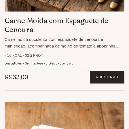
Carne Moída com Espaguete de
Cenoura
Carne moída suculenta com espaguete de cenoura e
manjericão, acompanhada de molho de tomate e abobrinha
grelhada no azeite.
410 KCAL
·
32G PROT
com_gluten · Sem lactose · proteico · Low carb
R$ 32,00
ADICIONAR
1.3