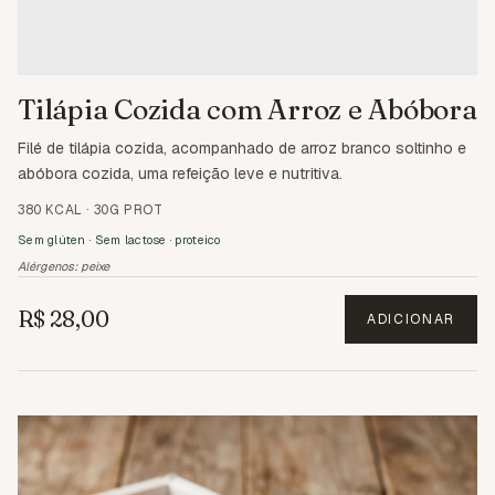
Tilápia Cozida com Arroz e Abóbora
Filé de tilápia cozida, acompanhado de arroz branco soltinho e
abóbora cozida, uma refeição leve e nutritiva.
380 KCAL
·
30G PROT
Sem glúten · Sem lactose · proteico
Alérgenos:
peixe
R$ 28,00
ADICIONAR
3.2