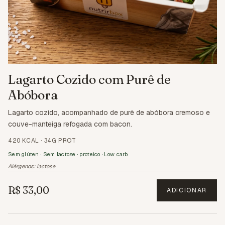
Lagarto Cozido com Purê de
Abóbora
Lagarto cozido, acompanhado de purê de abóbora cremoso e
couve-manteiga refogada com bacon.
420 KCAL
·
34G PROT
Sem glúten · Sem lactose · proteico · Low carb
Alérgenos:
lactose
R$ 33,00
ADICIONAR