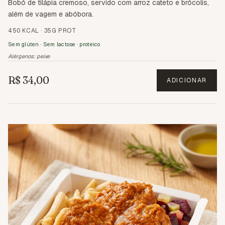
Bobó de tilápia cremoso, servido com arroz cateto e brócolis,
além de vagem e abóbora.
450 KCAL
·
35G PROT
Sem glúten · Sem lactose · proteico
Alérgenos:
peixe
R$ 34,00
ADICIONAR
2.3