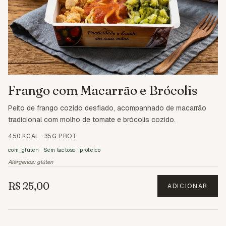
Frango com Macarrão e Brócolis
Peito de frango cozido desfiado, acompanhado de macarrão
tradicional com molho de tomate e brócolis cozido.
450 KCAL
·
35G PROT
com_gluten · Sem lactose · proteico
Alérgenos:
glúten
R$ 25,00
ADICIONAR