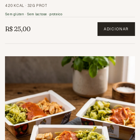
420 KCAL
·
32G PROT
Sem glúten · Sem lactose · proteico
R$ 25,00
ADICIONAR
3.3