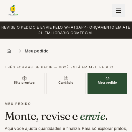
REVISE O PEDIDO E ENVIE PELO WHATSAPP · ORÇAMENTO EM ATÉ
2H EM HORÁRIO COMERCIAL
Meu pedido
TRÊS FORMAS DE PEDIR — VOCÊ ESTÁ EM MEU PEDIDO
Kits prontos
Cardápio
Meu pedido
MEU PEDIDO
Monte, revise e
envie
.
Refeições saudáveis sob medida em Brasília DF e Entorno
Aqui você ajusta quantidades e finaliza. Para só explorar pratos,