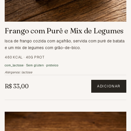
Frango com Purê e Mix de Legumes
Isca de frango cozida com açafrão, servida com purê de batata
e um mix de legumes com grão-de-bico.
460 KCAL
·
40G PROT
com_lactose · Sem glúten · proteico
Alérgenos:
lactose
R$ 33,00
ADICIONAR
2.5